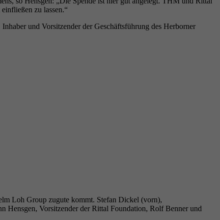
ens, so Hensgen: „Die Spende ist hier gut angelegt. THM und Rittal
infließen zu lassen.“
h, Inhaber und Vorsitzender der Geschäftsführung des Herborner
dhelm Loh Group zugute kommt. Stefan Dickel (vorn),
ann Hensgen, Vorsitzender der Rittal Foundation, Rolf Benner und