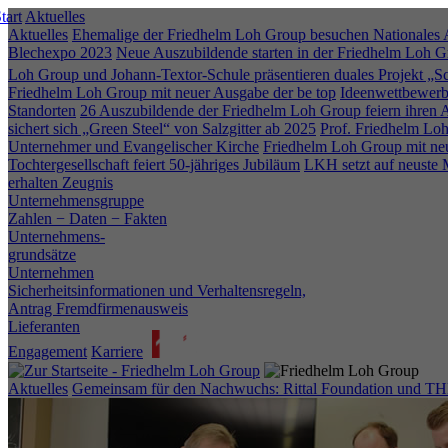
tart
Aktuelles
Aktuelles
Ehemalige der Friedhelm Loh Group besuchen Nationale
Blechexpo 2023
Neue Auszubildende starten in der Friedhelm Loh 
Loh Group und Johann-Textor-Schule präsentieren duales Projekt „S
Friedhelm Loh Group mit neuer Ausgabe der be top
Ideenwettbewerb
Standorten
26 Auszubildende der Friedhelm Loh Group feiern ihren 
sichert sich „Green Steel“ von Salzgitter ab 2025
Prof. Friedhelm Loh
Unternehmer und Evangelischer Kirche
Friedhelm Loh Group mit neu
Tochtergesellschaft feiert 50-jähriges Jubiläum
LKH setzt auf neuste 
erhalten Zeugnis
Unternehmensgruppe
Zahlen − Daten − Fakten
Unternehmens-
grundsätze
Unternehmen
Sicherheitsinformationen und Verhaltensregeln,
Antrag Fremdfirmenausweis
Lieferanten
Engagement
Karriere
Aktuelles
Gemeinsam für den Nachwuchs: Rittal Foundation und TH