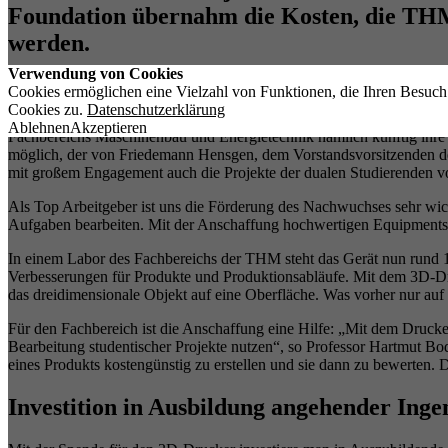
Foundation übernahm die Kosten, die THM 
werden.
Verwendung von Cookies
Cookies ermöglichen eine Vielzahl von Funktionen, die Ihren Besuc
Cookies zu.
Datenschutzerklärung
Eine Spende der besonderen Art hat die Rittal Foundation jetzt an 
Ablehnen
Akzeptieren
Fachbereichs Maschinenbau und Energietechnik nämlich künftig ihre 
möglich, der von Friedemann Hensgen, dem Vorstandsvorsitzenden der
mit großem Engagement auch die Projekte der dualen Studierenden vo
Als Top Arbeitgeber ist uns die Förderung des Nachwuchses sehr w
Aufgaben bearbeiten. Mit der Anschaffung hochwertigen Equipments s
In einem Labor des Fachbereichs der THM steht das Gerät nun rund 1
Verbesserungen für Produkte und Produktionsabläufe. Mit dem 3D-Druc
das dreidimensionale Objekt auf eine Oberfläche. Was vorher nur auf 
Für den Fachbereich ist die Anschaffung eine Hilfe: „Mit dem Druck
Bearbeitung studentischer Projekte nutzen“, so Professor Hartmut Bo
eines Produkts kostengünstig zu erstellen und sie dann zu bewerten. 
Investition in Ausbildung angehender Inge