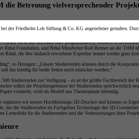
die Betreuung vielversprechender Projekte
h bei der Friedhelm Loh Stiftung & Co. KG angenehmer gestalten. Dur
die Technische Hochschule Mittelhessen (THM) in Gießen übergeben. Mit
Projekte nicht nur zeichnen oder programmieren, sondern in dreidimen
 Rittal Foundation, und Rittal Mitarbeiter Rolf Benner an die THM ü
n Rittal, die ihre dadurch erworbene Expertise immer wieder ganz kon
ichtig“, so Hensgen: „Unsere Studierenden können durch die Kooper
oll das künftig für beide Seiten noch einfacher werden.“
.500 Studierenden zur Verfügung – es ist der größte Fachbereich der 
ker sollen die Projektergebnisse der Studierenden sprichwörtlich beg
Papier existierte, wird als Modell aus Thermoplaste lebendig.
er ergänzen wir unsere Hochleistungs-3D-Drucker und können so Ergebn
de, der die Studierenden im Fachgebiet Technologie der 3D-Geometrieda
Der Lerneffekt für die Studierenden und die Verbesserungen ihrer Proje
nieure