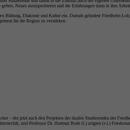
und Studierende und damit in die Zukunft auch des eigenen Unternehm
eben, Neues auszuprobieren und die Erfahrungen dann in ihre Arbeit e
eichen Bildung, Diakonie und Kultur ein. Damals gründete Friedhelm Lo
gement für die Region zu verstärken.
cker – der jetzt auch den Projekten der dualen Studierenden der Frie
trotechik, und Professor Dr. Hartmut Bode (l.) zeigten (v.l.) Friedem