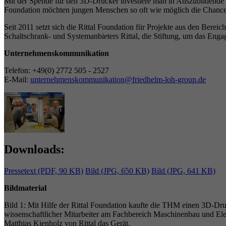
Mit der Spende für den 3D-Drucker investiere man in Auszubildende 
Foundation möchten jungen Menschen so oft wie möglich die Chance g
Seit 2011 setzt sich die Rittal Foundation für Projekte aus den Ber
Schaltschrank- und Systemanbieters Rittal, die Stiftung, um das Enga
Unternehmenskommunikation
Telefon: +49(0) 2772 505 - 2527
E-Mail:
unternehmenskommunikation@friedhelm-loh-group.de
Downloads:
Pressetext (PDF, 90 KB)
Bild (JPG, 650 KB)
Bild (JPG, 641 KB)
Bildmaterial
Bild 1: Mit Hilfe der Rittal Foundation kaufte die THM einen 3D-Dru
wissenschaftlicher Mitarbeiter am Fachbereich Maschinenbau und Elek
Matthias Kienholz von Rittal das Gerät.