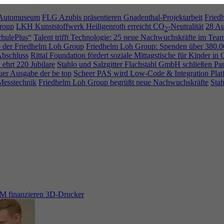
s Automuseum
FLG Azubis präsentieren Gnadenthal-Projektarbeit
Fried
Group
LKH Kunststoffwerk Heiligenroth erreicht CO
-Neutralität
28 Au
2
chulePlus“
Talent trifft Technologie: 25 neue Nachwuchskräfte im Te
 der Friedhelm Loh Group
Friedhelm Loh Group: Spenden über 380.0
Abschluss
Rittal Foundation fördert soziale Mittagstische für Kinder in 
 ehrt 220 Jubilare
Stahlo und Salzgitter Flachstahl GmbH schließen Par
er Ausgabe der be top
Scheer PAS wird Low-Code & Integration Plat
Messtechnik
Friedhelm Loh Group begrüßt neue Nachwuchskräfte
Stah
M finanzieren 3D-Drucker