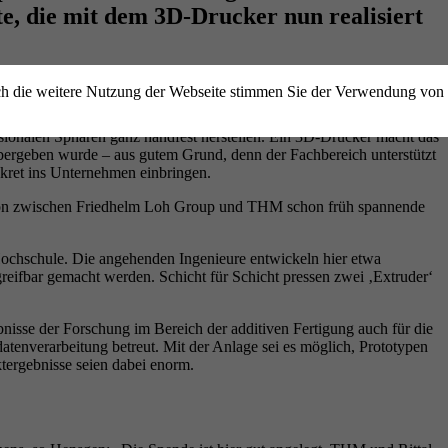
, die mit dem 3D-Drucker nun realisiert
ch die weitere Nutzung der Webseite stimmen Sie der Verwendung von
 einem ganz speziellen Gerät können die Studierenden des
sionalen Sphären ganz handfest herstellen. Ein 3D-Drucker macht das
bergeben wurde – aus gutem Grund, denn der Fachbereich unterstützt
kret ins Unternehmen einbringen.
ation zwischen Friedhelm Loh Group und THM schon früh spannende
Hochschule. Die angehenden Ingenieure entwickeln hier etwa
reifbar gemacht werden. Schicht für Schicht pressen zwei ‚Extruder‘
isse der Forschung im Bereich der additiven Fertigung auch für die
tenverarbeitung betreut. Mit der Anlage sei es möglich, Prototypen
ktergebnisse seien dabei enorm.