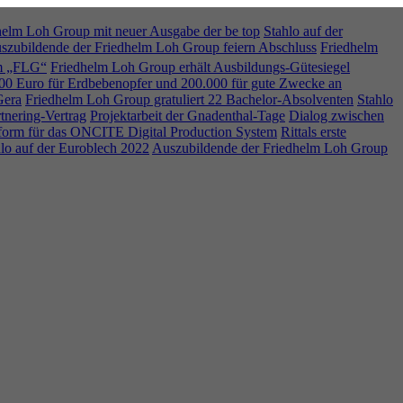
helm Loh Group mit neuer Ausgabe der be top
Stahlo auf der
szubildende der Friedhelm Loh Group feiern Abschluss
Friedhelm
am „FLG“
Friedhelm Loh Group erhält Ausbildungs-Gütesiegel
00 Euro für Erdbebenopfer und 200.000 für gute Zwecke an
Gera
Friedhelm Loh Group gratuliert 22 Bachelor-Absolventen
Stahlo
tnering-Vertrag
Projektarbeit der Gnadenthal-Tage
Dialog zwischen
form für das ONCITE Digital Production System
Rittals erste
lo auf der Euroblech 2022
Auszubildende der Friedhelm Loh Group